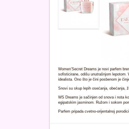
Women’Secret Dreams je novi parfem bren
sofisticirane, odišu unutrašnjom lepotom. 
idealista. Ono što je čini posbenom je činj
Snovi su skup lepih osećanja, obećanja, 
WS Dreams je sačinjen od snova i nota koj
egipatskim jasminom. Ružom i sokom pomo
Parfem pripada cvetno-orijentalnoj porodici