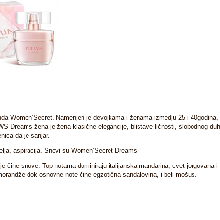
da Women’Secret. Namenjen je devojkama i ženama izmedju 25 i 40godina, k
WS Dreams žena je žena klasične elegancije, blistave ličnosti, slobodnog duh
enica da je sanjar.
želja, aspiracija. Snovi su Women’Secret Dreams.
e čine snove. Top notama dominiraju italijanska mandarina, cvet jorgovana i 
randže dok osnovne note čine egzotična sandalovina, i beli mošus.
.