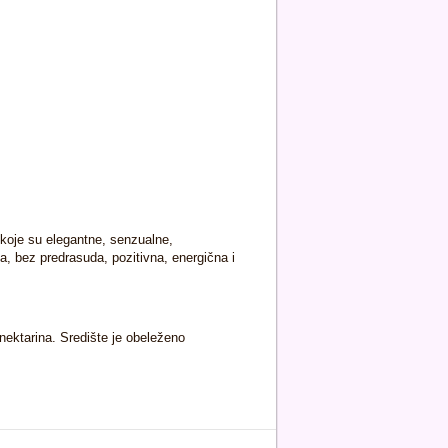
oje su elegantne, senzualne,
a, bez predrasuda, pozitivna, energična i
nektarina. Središte je obeleženo