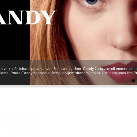
e vrlo sofisticiran i provokativno ženstven parfem. Candy žena zavodi momentaln
zlatne, Prada Candy nas vodi u šetnju divljom stranom, pokazujući nam nova lica Pra
5
6
7
8
9
10
11
12
13
14
15
16