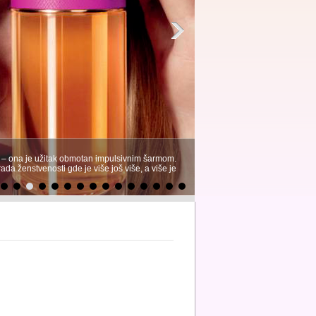
o – ona je užitak obmotan impulsivnim šarmom.
da ženstvenosti gde je više još više, a više je