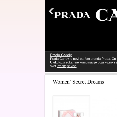
Prada Candy
Prada Candy je novi parfem brenda Prada. On j
U ekploziji šokantne kombinacije boja – pink i 
sve!
Procitajte vise
1
2
3
4
Women’ Secret Dreams