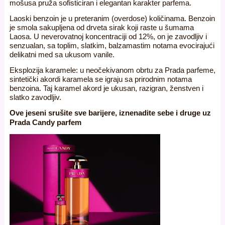
mošusa pruža sofisticiran i elegantan karakter parfema.
Laoski benzoin je u preteranim (overdose) količinama. Benzoin
je smola sakupljena od drveta sirak koji raste u šumama
Laosa. U neverovatnoj koncentraciji od 12%, on je zavodljiv i
senzualan, sa toplim, slatkim, balzamastim notama evocirajući
delikatni med sa ukusom vanile.
Eksplozija karamele: u neočekivanom obrtu za Prada parfeme,
sintetički akordi karamela se igraju sa prirodnim notama
benzoina. Taj karamel akord je ukusan, razigran, ženstven i
slatko zavodljiv.
Ove jeseni srušite sve barijere, iznenadite sebe i druge uz
Prada Candy parfem