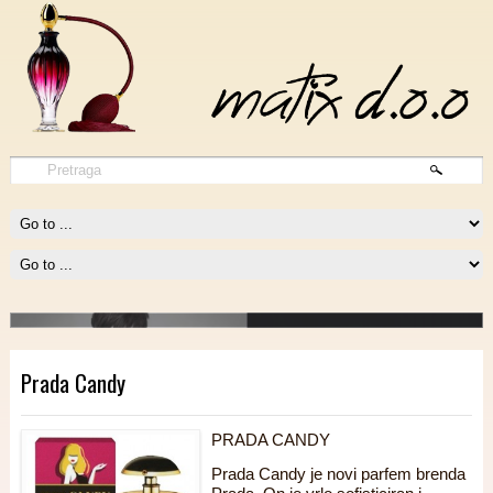
1 Million Intense
1 MILLION INTENSE potpiruje vatru fantazije i potpuno okupira našu
pažnju.
Procitajte vise
Prada Candy
PRADA CANDY
Prada Candy je novi parfem brenda