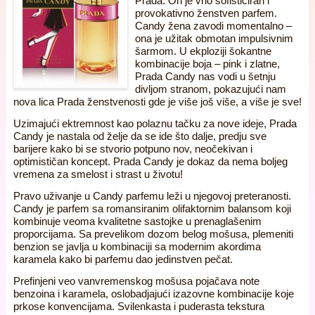
Prada. On je vrlo sofisticiran i
provokativno ženstven parfem.
Candy žena zavodi momentalno –
ona je užitak obmotan impulsivnim
šarmom. U ekploziji šokantne
kombinacije boja – pink i zlatne,
Prada Candy nas vodi u šetnju
divljom stranom, pokazujući nam
nova lica Prada ženstvenosti gde je više još više, a više je sve!
Uzimajući ektremnost kao polaznu tačku za nove ideje, Prada
Candy je nastala od želje da se ide što dalje, predju sve
barijere kako bi se stvorio potpuno nov, neočekivan i
optimističan koncept. Prada Candy je dokaz da nema boljeg
vremena za smelost i strast u životu!
Pravo uživanje u Candy parfemu leži u njegovoj preteranosti.
Candy je parfem sa romansiranim olifaktornim balansom koji
kombinuje veoma kvalitetne sastojke u prenaglašenim
proporcijama. Sa prevelikom dozom belog mošusa, plemeniti
benzion se javlja u kombinaciji sa modernim akordima
karamela kako bi parfemu dao jedinstven pečat.
Prefinjeni veo vanvremenskog mošusa pojačava note
benzoina i karamela, oslobadjajući izazovne kombinacije koje
prkose konvencijama. Svilenkasta i puderasta tekstura