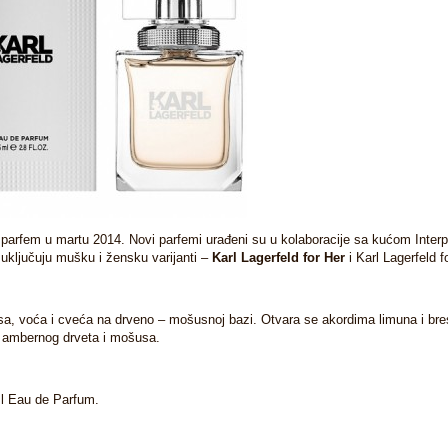
ni parfem u martu 2014. Novi parfemi urađeni su u kolaboracije sa kućom Inter
 uključuju mušku i žensku varijanti –
Karl Lagerfeld for Her
i Karl Lagerfeld f
usa, voća i cveća na drveno – mošusnoj bazi. Otvara se akordima limuna i br
u ambernog drveta i mošusa.
ml Eau de Parfum.