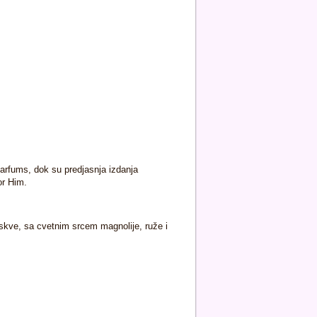
parfums, dok su predjasnja izdanja
or Him.
eskve, sa cvetnim srcem magnolije, ruže i