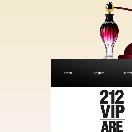
Pocetna
Program
Kont