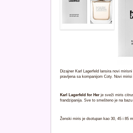
Dizajner Karl Lagerfeld lansira novi miris
pravljena sa kompanijom Coty. Novi mirisi
Karl Lagerfeld for Her
je sveži miris citr
frandzipanija. Sve to smešteno je na baz
Ženski miris je dsotupan kao 30, 45 i 85 