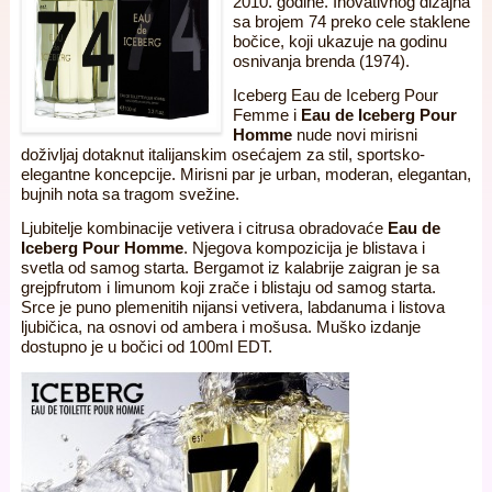
2010. godine. Inovativnog dizajna
sa brojem 74 preko cele staklene
bočice, koji ukazuje na godinu
osnivanja brenda (1974).
Iceberg Eau de Iceberg Pour
Femme i
Eau de Iceberg Pour
Homme
nude novi mirisni
doživljaj dotaknut italijanskim osećajem za stil, sportsko-
elegantne koncepcije. Mirisni par je urban, moderan, elegantan,
bujnih nota sa tragom svežine.
Ljubitelje kombinacije vetivera i citrusa obradovaće
Eau de
Iceberg Pour Homme
. Njegova kompozicija je blistava i
svetla od samog starta. Bergamot iz kalabrije zaigran je sa
grejpfrutom i limunom koji zrače i blistaju od samog starta.
Srce je puno plemenitih nijansi vetivera, labdanuma i listova
ljubičica, na osnovi od ambera i mošusa. Muško izdanje
dostupno je u bočici od 100ml EDT.