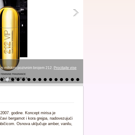
vim mitskim pozivnim brojem 212.
Procitajte vise
2007. godine. Koncept mirisa je
ičavi bergamot i kora grejpa, nadovezujući
bičicom. Osnova uključuje amber, vanilu,