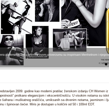
rrera parfemima. Svi parfemi u ovom univerzumu su inspirisani Menhetnom i njego
5
6
7
8
9
10
11
12
13
14
15
16
redstavljen 2009. godine kao moderni pratilac ženskom izdanju CH Women iz 
uprotnosti” protkano elegancijom i ekscentričnošću. U visokim notama su iskr
e šafrana i muškatnog oraščića, umiksanih sa drvenim notama, jasminom i lju
u i špinovan šećer. Miris je dostupan u količini od 50 i 100ml EDT.