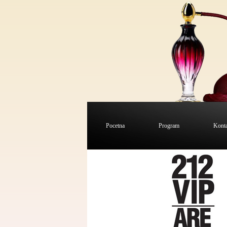
Pocetna
Program
Kont