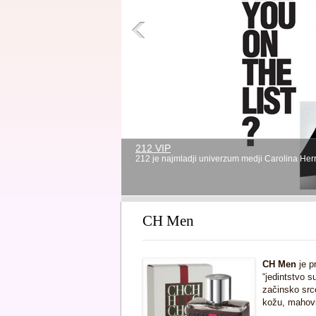
212 VIP
212 je najmladji univerzum medji Carolina He
1
2
3
4
CH Men
CH Men
je p
“jedintstvo s
začinsko src
kožu, mahovin