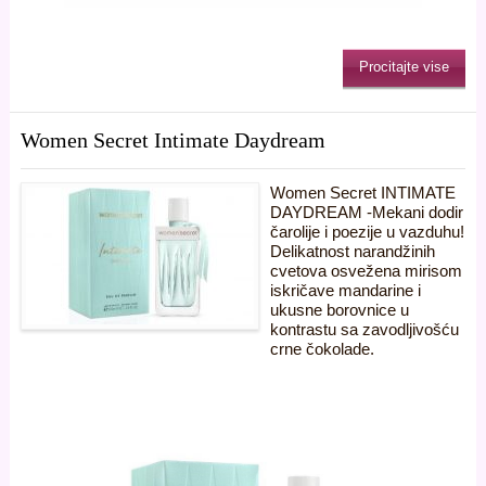
Procitajte vise
Women Secret Intimate Daydream
Women Secret INTIMATE
DAYDREAM -Mekani dodir
čarolije i poezije u vazduhu!
Delikatnost narandžinih
cvetova osvežena mirisom
iskričave mandarine i
ukusne borovnice u
kontrastu sa zavodljivošću
crne čokolade.