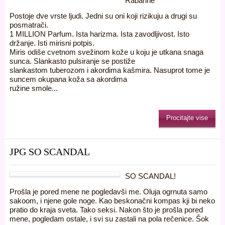
Rabanne
Postoje dve vrste ljudi. Jedni su oni koji rizikuju a drugi su
posmatrači.
1 MILLION Parfum. Ista harizma. Ista zavodljivost. Isto
držanje. Isti mirisni potpis.
Miris odiše cvetnom svežinom kože u koju je utkana snaga
sunca. Slankasto pulsiranje se postiže
slankastom tuberozom i akordima kašmira. Nasuprot tome je
suncem okupana koža sa akordima
ružine smole...
Procitajte vise
JPG SO SCANDAL
SO SCANDAL!
Prošla je pored mene ne pogledavši me. Oluja ogrnuta samo
sakoom, i njene gole noge. Kao beskonačni kompas kji bi neko
pratio do kraja sveta. Tako seksi. Nakon što je prošla pored
mene, pogledam ostale, i svi su zastali na pola rečenice. Šok