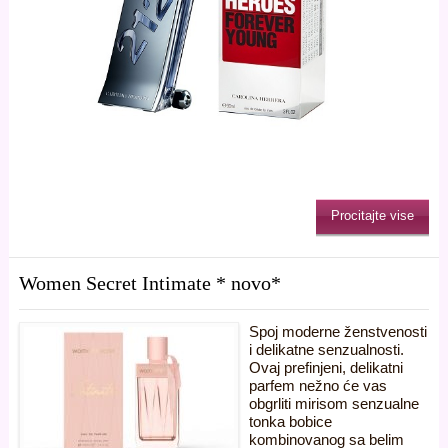
Procitajte vise
Women Secret Intimate * novo*
Spoj moderne ženstvenosti
i delikatne senzualnosti.
Ovaj prefinjeni, delikatni
parfem nežno će vas
obgrliti mirisom senzualne
tonka bobice
kombinovanog sa belim