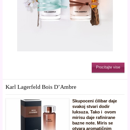
Procitajte vise
Karl Lagerfeld Bois D’Ambre
Skupoceni ćilibar daje
svakoj stvari dodir
luksuza. Tako i ovom
mirisu daje rafinirane
bazne note. Miris se
otvara aromatičnim