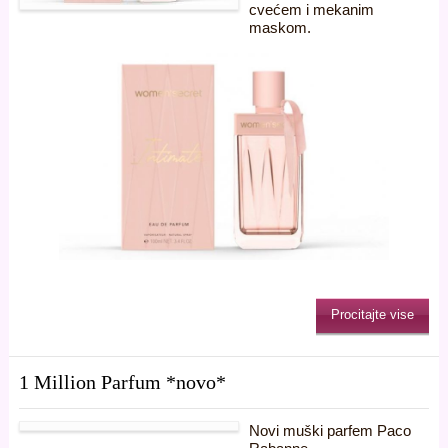
cvećem i mekanim
maskom.
Procitajte vise
1 Million Parfum *novo*
Novi muški parfem Paco