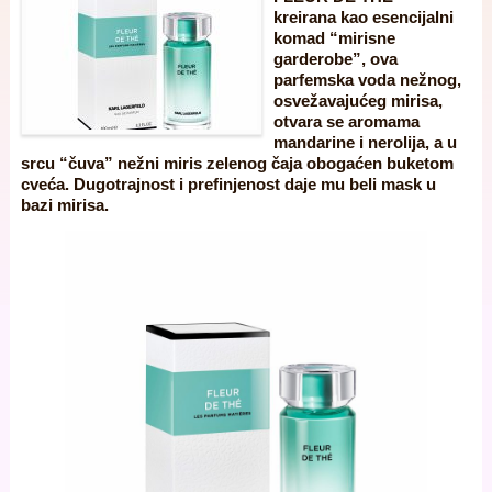
kreirana kao esencijalni
komad “mirisne
garderobe”, ova
parfemska voda nežnog,
osvežavajućeg mirisa,
otvara se aromama
mandarine i nerolija, a u
srcu “čuva” nežni miris zelenog čaja obogaćen buketom
cveća. Dugotrajnost i prefinjenost daje mu beli mask u
bazi mirisa.