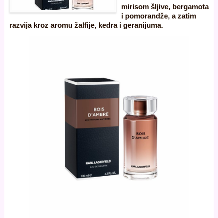
mirisom šljive, bergamota
i pomorandže, a zatim
razvija kroz aromu žalfije, kedra i geranijuma.