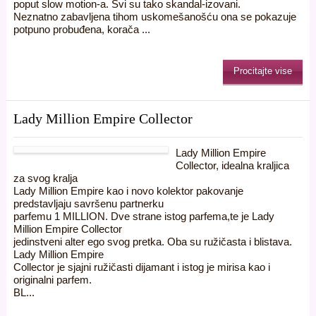
poput slow motion-a. Svi su tako skandal-izovani.
Neznatno zabavljena tihom uskomešanošću ona se pokazuje
potpuno probuđena, korača ...
Procitajte vise
Lady Million Empire Collector
Lady Million Empire
Collector, idealna kraljica
za svog kralja
Lady Million Empire kao i novo kolektor pakovanje
predstavljaju savršenu partnerku
parfemu 1 MILLION. Dve strane istog parfema,te je Lady
Million Empire Collector
jedinstveni alter ego svog pretka. Oba su ružičasta i blistava.
Lady Million Empire
Collector je sjajni ružičasti dijamant i istog je mirisa kao i
originalni parfem.
BL...