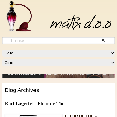
Prada Candy
Prada Candy je novi parfem brenda Prada. On je vrlo sofisticiran i
provokativno ženstven parfem. Candy žena zavodi momentalno – ona
je užitak obmotan impulsivnim šarmom. U ekploziji šokantne
kombinacije boja – pink i zlatne, Prada Candy nas vodi u šetnju divljom
stranom, pokazujući nam nova lica Prada ženstvenosti gde je više još
više, a više je sve!
Procitajte vise
Blog Archives
Karl Lagerfeld Fleur de The
FLEUR DE THE –