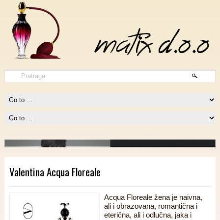
1 Million Intense
1 MILLION INTENSE potpiruje vatru fantazije i potpuno okupira našu
pažnju.
Procitajte vise
Valentina Acqua Floreale
Acqua Floreale žena je naivna,
ali i obrazovana, romantična i
eterična, ali i odlučna, jaka i