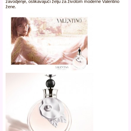
zavodjenje, oslikavajući želju za životom moderne Valentino
žene.