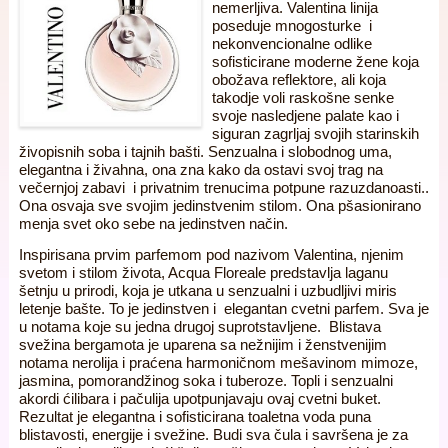
nemerljiva. Valentina linija
poseduje mnogosturke i
nekonvencionalne odlike
sofisticirane moderne žene koja
obožava reflektore, ali koja
takodje voli raskošne senke
svoje nasledjene palate kao i
siguran zagrljaj svojih starinskih
živopisnih soba i tajnih bašti. Senzualna i slobodnog uma,
elegantna i živahna, ona zna kako da ostavi svoj trag na
večernjoj zabavi i privatnim trenucima potpune razuzdanoasti..
Ona osvaja sve svojim jedinstvenim stilom. Ona pšasionirano
menja svet oko sebe na jedinstven način.
Inspirisana prvim parfemom pod nazivom Valentina, njenim
svetom i stilom života, Acqua Floreale predstavlja laganu
šetnju u prirodi, koja je utkana u senzualni i uzbudljivi miris
letenje bašte. To je jedinstven i elegantan cvetni parfem. Sva je
u notama koje su jedna drugoj suprotstavljene. Blistava
svežina bergamota je uparena sa nežnijim i ženstvenijim
notama nerolija i praćena harmoničnom mešavinom mimoze,
jasmina, pomorandžinog soka i tuberoze. Topli i senzualni
akordi ćilibara i pačulija upotpunjavaju ovaj cvetni buket.
Rezultat je elegantna i sofisticirana toaletna voda puna
blistavosti, energije i svežine. Budi sva čula i savršena je za