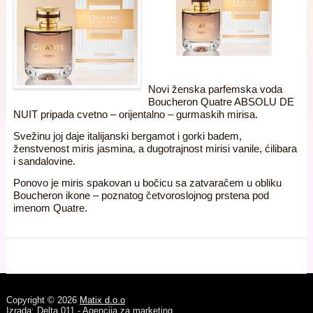
Novi ženska parfemska voda
Boucheron Quatre ABSOLU DE
NUIT pripada cvetno – orijentalno – gurmaskih mirisa.
Svežinu joj daje italijanski bergamot i gorki badem,
ženstvenost miris jasmina, a dugotrajnost mirisi vanile, ćilibara
i sandalovine.
Ponovo je miris spakovan u bočicu sa zatvaračem u obliku
Boucheron ikone – poznatog četvoroslojnog prstena pod
imenom Quatre.
Copyright © 2026
Matix d.o.o
Izrada: Delta 011 - Agencija za marketing