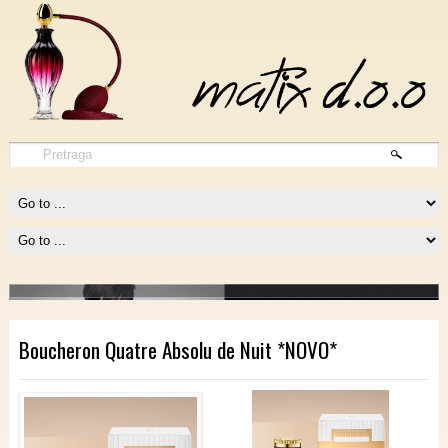
1 Million Intense
1 MILLION INTENSE potpiruje vatru fantazije i potpuno okupira našu
pažnju.
Procitajte vise
Boucheron Quatre Absolu de Nuit *NOVO*